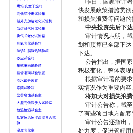
昨日，国家审计署
烘箱|真空干燥箱
快发展政策措施贯彻
高低温冲击试验箱
和损失浪费等问题的
紫外光加速老化试验机
中央投资先后下达2
氙灯耐气候试验箱
审计情况表明，截至
换气式老化试验箱
臭氧老化试验箱
划和预算已全部下达，
防锈油脂湿热试验箱
下达。
砂尘试验箱
公告指出，据国家
箱式淋雨试验箱
积极变化，整体表现
摆管淋雨试验装置
根据审计署的要求
滴水试验装置
实情况作为重要内容
霉菌试验箱
将加大对损失浪费
盐雾腐蚀试验室
大型高低温步入试验室
审计公告称，截至
恒温恒湿试验室
了有些项目地方配套
盐雾恒温恒湿高温复合试
审计公告还指出，
验
处力度，促进管好用
温度老化室