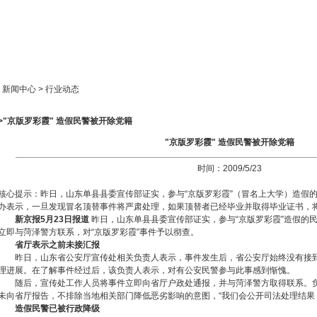
新闻中心
产品展示
成功案例
人才策略
> 新闻中心 > 行业动态
>"京版罗彩霞" 造假民警被开除党籍
"京版罗彩霞" 造假民警被开除党籍
时间：2009/5/23
核心提示：昨日，山东单县县委宣传部证实，参与“京版罗彩霞”（冒名上大学）造假
办表示，一旦发现冒名顶替事件将严肃处理，如果顶替者已经毕业并取得毕业证书，
新京报5月23日报道
昨日，山东单县县委宣传部证实，参与“京版罗彩霞”造假的
立即与菏泽警方联系，对“京版罗彩霞”事件予以彻查。
省厅表示之前未接汇报
昨日，山东省公安厅宣传处相关负责人表示，事件发生后，省公安厅始终没有接到
理进展。在了解事件经过后，该负责人表示，对有公安民警参与此事感到惭愧。
随后，宣传处工作人员将事件立即向省厅户政处通报，并与菏泽警方取得联系。负
未向省厅报告，不排除当地相关部门降低恶劣影响的意图，“我们会公开司法处理结果
造假民警已被行政降级