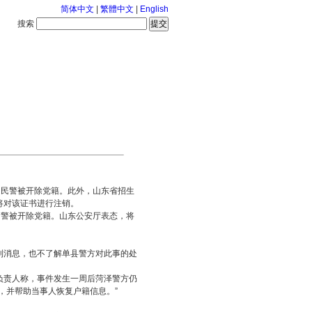
简体中文
|
繁體中文
|
English
搜索
服务中心
2026-8-9 星期日
的民警被开除党籍。此外，山东省招生
将对该证书进行注销。
民警被开除党籍。山东公安厅表态，将
消息，也不了解单县警方对此事的处
责人称，事件发生一周后菏泽警方仍
，并帮助当事人恢复户籍信息。”