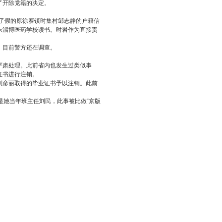
了开除党籍的决定。
了假的原徐寨镇时集村邹志静的户籍信
东淄博医药学校读书。时岩作为直接责
目前警方还在调查。
肃处理。此前省内也发生过类似事
证书进行注销。
彦丽取得的毕业证书予以注销。此前
她当年班主任刘民，此事被比做“京版