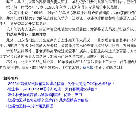
昨日，单县县委宣传部新闻负责人证实，单县纪委对参与此事的民警时岩，已做
据了解，时岩今年40岁，1988年入党，现为单县公安局城管中队民警。
《决定》中说，1999年，时岩在任单县徐寨镇派出所户籍员期间，为刘彦丽制作
息，并为刘彦丽提供了假的邹志静的入学户口迁移证，致使刘彦丽顶替邹志静进入山
任人，县纪委决定开除其党籍。
该新闻负责人证实，目前时岩已经被警方监视居住，并被县公安局处以行政降级，
刘彦丽毕业证可能被注销
此外，山东省招生办招生监察办公室张姓工作人员说，一旦发现冒名顶替事件将严
件，均取消了冒名顶替者的入学资格，如果顶替者已经毕业并取得毕业证书，将对该
针对邹志静事件，张老师称如果经过调查事件属实，省招生办将上报教育部，对刘
县委宣传部新闻负责人曾透露，刘彦丽已经落户吉林，目前为下岗职工。
不久前，北京市民邹志静透露，10年前她被班主任表妹冒名上了大专，始作俑者是
罗彩霞”事件。目前刘民已被开除党籍。 (本文来源：
新京报
作者：贾鹏 吴江)
相关资料
·
2026年高低温试验箱采购避坑指南：为什么同是-70℃价格差3倍？
·
雅士林｜从GB/T4208看车灯检测：为何要做浸水试验？
·
雅士林分体式高低温试验箱|原理、优势、应用
·
恒温恒湿试验箱选哪个品牌好？几大品牌实力解析
·
恒温恒湿机-制冷作用及原理