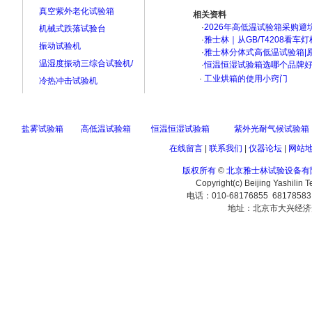
真空紫外老化试验箱
相关资料
·
2026年高低温试验箱采购避
机械式跌落试验台
·
雅士林｜从GB/T4208看
振动试验机
·
雅士林分体式高低温试验箱|
温湿度振动三综合试验机/
·
恒温恒湿试验箱选哪个品牌
·
工业烘箱的使用小窍门
冷热冲击试验机
盐雾试验箱
高低温试验箱
恒温恒湿试验箱
紫外光耐气候试验箱
在线留言
|
联系我们
|
仪器论坛
|
网站
版权所有
©
北京雅士林试验设备有
Copyright(c) Beijing Yashilin 
电话：010-68176855 6817858
地址：北京市大兴经济