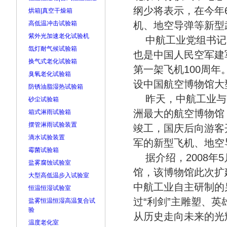
纲少将表示，在今年
烘箱|真空干燥箱
高低温冲击试验箱
机、地空导弹等新型
紫外光加速老化试验机
中航工业党组书记
氙灯耐气候试验箱
也是中国人民空军建
换气式老化试验箱
第一架飞机100周
臭氧老化试验箱
设中国航空博物馆大
防锈油脂湿热试验箱
昨天，中航工业与
砂尘试验箱
洲最大的航空博物馆，
箱式淋雨试验箱
摆管淋雨试验装置
竣工，国庆后向游客
滴水试验装置
军的新型飞机、地空
霉菌试验箱
据介绍，2008
盐雾腐蚀试验室
馆，该博物馆此次扩
大型高低温步入试验室
中航工业自主研制的
恒温恒湿试验室
过“利剑”主雕塑、
盐雾恒温恒湿高温复合试
验
从历史走向未来的光
温度老化室