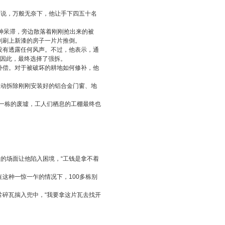
革说，万般无奈下，他让手下四五十名
神呆滞，旁边散落着刚刚抢出来的被
刚刷上新漆的房子一片片推倒。
没有透露任何风声。不过，他表示，通
，因此，最终选择了强拆。
补偿。对于被破坏的耕地如何修补，他
主动拆除刚刚安装好的铝合金门窗、地
着一栋的废墟，工人们栖息的工棚最终也
天的场面让他陷入困境，“工钱是拿不着
这种一惊一乍的情况下，100多栋别
碎瓦揣入兜中，“我要拿这片瓦去找开