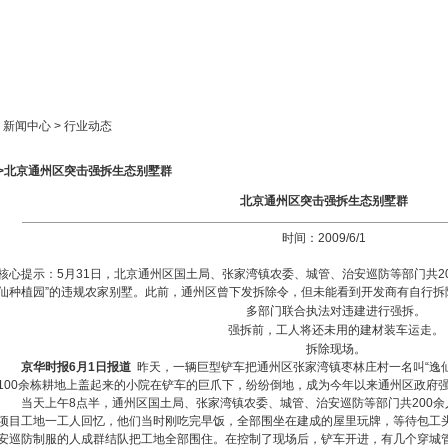
新闻中心
产品展示
成功案例
人才策略
> 新闻中心 > 行业动态
>>北京通州区突击强拆生态别墅群
北京通州区突击强拆生态别墅群
时间：2009/6/1
核心提示：5月31日，北京通州区国土局、张家湾镇农委、城管、治安巡防等部门共2
仙种植园”的违规农家别墅。此前，通州区曾下发拆除令，但未能看到开发商有自行拆
多部门联合执法对违建进行强拆。
强拆前，工人将还未用的建材装车运走。
拆除现场。
京华时报6月1日报道
昨天，一辆巨型铲车把通州区张家湾镇枣林庄村一名叫“逸
100余栋耕地上盖起来的小院在铲车的巨爪下，纷纷倒地，成为今年以来通州区政府
当天上午8点半，通州区国土局、张家湾镇农委、城管、治安巡防等部门共200
项目工地一工人回忆，他们当时刚吃完早饭，全部围坐在建成的屋里玩牌，等待包工
安巡防制服的人成群结队把工地全部围住。在控制了现场后，铲车开进，有几个穿城