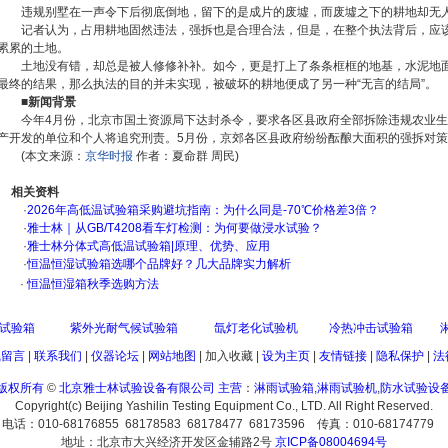
违规别墅在一声令下后彻底倒地，留下的是成片的废墟，而废墟之下的耕地却无
记者认为，占用耕地固然违法，强拆也是合理合法，但是，在整个执法背后，应
累累的土地。
土地没有错，却总是被人修修补补。如今，更是打上了条条框框的地基，水泥地
最终的结果，那么执法的目的并未实现，被破坏的耕地便成了另一种“无言的结局”。
■新闻背景
今年4月份，北京市国土资源局下达封杀令，要求各区县政府全部拆除违规农业
产开发的单位和个人将追究刑责。5月份，京郊各区县政府纷纷酝酿大面积的强拆对策
(本文来源：
京华时报
作者：夏命群 周民)
相关资料
·
2026年高低温试验箱采购避坑指南：为什么同是-70℃价格差3倍？
·
雅士林｜从GB/T4208看车灯检测：为何要做浸水试验？
·
雅士林分体式高低温试验箱|原理、优势、应用
·
恒温恒湿试验箱选哪个品牌好？几大品牌实力解析
·
恒温恒湿箱秋季选购方法
试验箱
紫外光耐气候试验箱
氙灯老化试验机
冷热冲击试验箱
线留言
|
联系我们
|
仪器论坛
|
网站地图
|
加入收藏
|
设为主页
|
友情链接
|
隐私保护
|
法
版权所有
©
北京雅士林试验设备有限公司
主营
：
淋雨试验箱
,
淋雨试验机
,
防水试验设
Copyright(c) Beijing Yashilin Testing Equipment Co., LTD. All Right Reserved.
电话：010-68176855 68178583 68178477 68173596 传真：010-68174779
地址：北京市大兴经济开发区金辅路2号
京ICP备08004694号