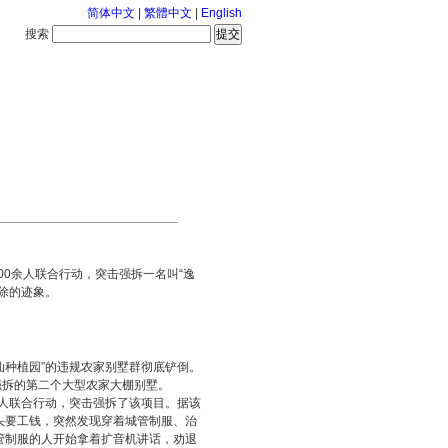
简体中文
|
繁體中文
|
English
搜索
服务中心
2026-8-7 星期五
00余人联合行动，突击强拆一名叫“逸
除的迹象。
仙种植园”的违规农家别墅群彻底铲倒。
强拆的第二个大型农家大棚别墅。
余人联合行动，突击强拆了该项目。据该
头要工钱，突然发现穿着城管制服、治
管制服的人开始拿着扩音机讲话，劝退