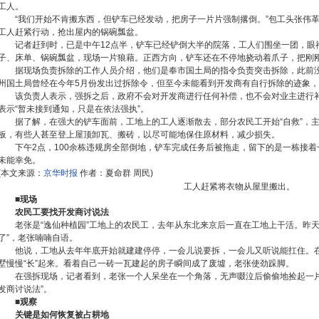
工人。
“我们开始不肯搬东西，但铲车已经发动，把房子一片片强制撂倒。”包工头张伟
工人赶紧行动，抢出屋内的锅碗瓢盆。
记者赶到时，已是中午12点半，铲车已经铲倒大半的院落，工人们围坐一团，眼
子、床单、锅碗瓢盆，现场一片狼藉。正西方向，铲车还在不停地挠动着爪子，把刚
据现场负责拆除的工作人员介绍，他们是奉市国土局的指令负责突击拆除，此前
州国土局曾经在今年5月份发出过拆除令，但至今未能看到开发商有自行拆除的迹象
该负责人表示，强拆之后，政府不会对开发商进行任何补偿，也不会对业主进行
表示“暂未接到通知，只是在依法强执”。
据了解，在强大的铲车面前，工地上的工人逐渐散去，部分农民工开始“自救”，
板，有些人甚至登上屋顶卸瓦、搬砖，以尽可能地保住原材料，减少损失。
下午2点，100余栋违规房全部倒地，铲车完成任务后被拖走，留下的是一栋接
未能幸免。
(本文来源：
京华时报
作者：夏命群 周民)
工人赶紧将衣物从屋里搬出。
■现场
农民工要找开发商讨说法
老张是“逸仙种植园”工地上的农民工，去年从东北来京后一直在工地上干活。昨
了”，老张喃喃自语。
他说，工地从去年年底开始就建建停停，一会儿说要拆，一会儿又听说能扛住。在
墅慢慢“长”起来。看着自己一砖一瓦建起的房子瞬间成了废墟，老张使劲跺脚。
在强拆现场，记者看到，老张一个人呆坐在一个角落，无声啜泣后偷偷地捡起一片
发商讨说法”。
■观察
关键是如何恢复被占耕地