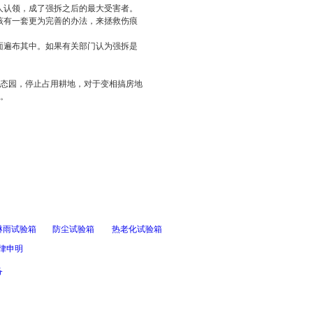
人认领，成了强拆之后的最大受害者。
该有一套更为完善的办法，来拯救伤痕
面遍布其中。如果有关部门认为强拆是
生态园，停止占用耕地，对于变相搞房地
。
淋雨试验箱
防尘试验箱
热老化试验箱
律申明
备