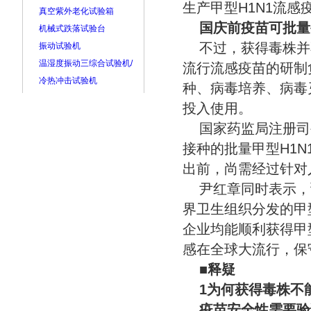
生产甲型H1N1流
真空紫外老化试验箱
国庆前疫苗可批量
机械式跌落试验台
不过，获得毒株并
振动试验机
温湿度振动三综合试验机/
流行流感疫苗的研制
冷热冲击试验机
种、病毒培养、病毒
投入使用。
国家药监局注册司
接种的批量甲型H1
出前，尚需经过针对
尹红章同时表示，
界卫生组织分发的甲
企业均能顺利获得甲型
感在全球大流行，保
■释疑
1为何获得毒株不
疫苗安全性需要验