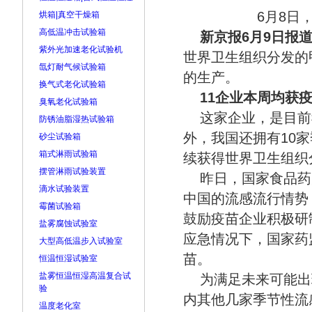
6月8日
烘箱|真空干燥箱
高低温冲击试验箱
新京报6月9日报
紫外光加速老化试验机
世界卫生组织分发的甲
氙灯耐气候试验箱
的生产。
换气式老化试验箱
11企业本周均获
臭氧老化试验箱
这家企业，是目前
防锈油脂湿热试验箱
外，我国还拥有10
砂尘试验箱
箱式淋雨试验箱
续获得世界卫生组织
摆管淋雨试验装置
昨日，国家食品药
滴水试验装置
中国的流感流行情势
霉菌试验箱
鼓励疫苗企业积极研
盐雾腐蚀试验室
应急情况下，国家药
大型高低温步入试验室
苗。
恒温恒湿试验室
盐雾恒温恒湿高温复合试
为满足未来可能出
验
内其他几家季节性流
温度老化室