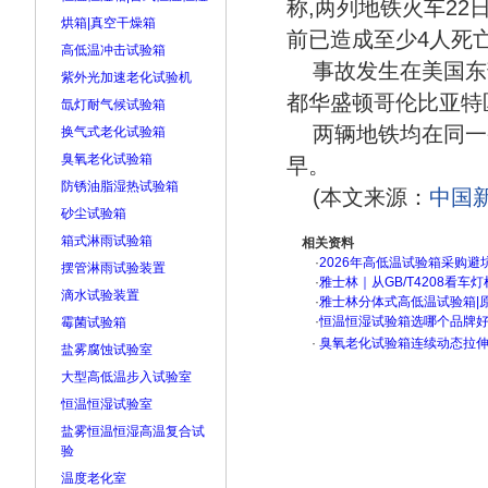
称,两列地铁火车2
烘箱|真空干燥箱
前已造成至少4人死
高低温冲击试验箱
事故发生在美国东部
紫外光加速老化试验机
都华盛顿哥伦比亚特
氙灯耐气候试验箱
两辆地铁均在同一
换气式老化试验箱
臭氧老化试验箱
早。
防锈油脂湿热试验箱
(本文来源：
中国
砂尘试验箱
箱式淋雨试验箱
相关资料
·
2026年高低温试验箱采购避
摆管淋雨试验装置
·
雅士林｜从GB/T4208看
滴水试验装置
·
雅士林分体式高低温试验箱|
·
恒温恒湿试验箱选哪个品牌
霉菌试验箱
·
臭氧老化试验箱连续动态拉伸
盐雾腐蚀试验室
大型高低温步入试验室
恒温恒湿试验室
盐雾恒温恒湿高温复合试
验
温度老化室