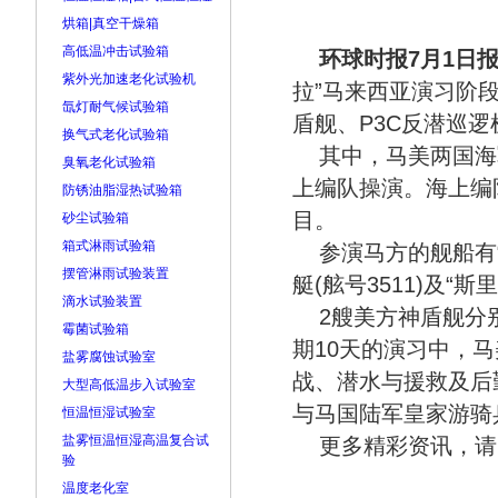
烘箱|真空干燥箱
高低温冲击试验箱
环球时报7月1日
紫外光加速老化试验机
拉”马来西亚演习阶段
氙灯耐气候试验箱
盾舰、P3C反潜巡逻机
换气式老化试验箱
其中，马美两国海
臭氧老化试验箱
上编队操演。海上编
防锈油脂湿热试验箱
目。
砂尘试验箱
箱式淋雨试验箱
参演马方的舰船有“
摆管淋雨试验装置
艇(舷号3511)及“
滴水试验装置
2艘美方神盾舰分别为“
霉菌试验箱
期10天的演习中，
盐雾腐蚀试验室
战、潜水与援救及后
大型高低温步入试验室
与马国陆军皇家游骑
恒温恒湿试验室
盐雾恒温恒湿高温复合试
更多精彩资讯，请
验
温度老化室