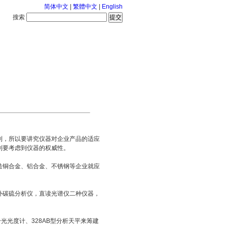
简体中文
|
繁體中文
|
English
搜索
服务中心
2026-8-7 星期五
，所以要讲究仪器对企业产品的适应
则要考虑到仪器的权威性。
铜合金、铝合金、不锈钢等企业就应
碳硫分析仪，直读光谱仪二种仪器，
光度计、328AB型分析天平来筹建