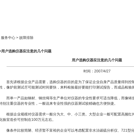
新闻中心
产品展示
成功案例
人才策略
> 服务中心 > 故障排除
>>用户选购仪器应注意的几个问题
用户选购仪器应注意的几个问题
时间：2007/4/27
首先讲根据企业产品需要，选购仪器的目的是为了保证企业自身产品质量得到控制
性，像炉前测试尽可能测试时间要快，来料检验最好要能打印测试报告，而成品检验
而单一产品如钢材、钢丝绳等生产单位对仪器的专业性要求可适当降低，而像铸造
特别注重仪器的专业性，一般说来专业性强的仪器测试较精确也方便快捷。
根据企业规模对仪器需求一般分为大、中、小三类。大型企业一般可配置高频红外
化验室造价可控制在100万元左右。
像条件比较简陋、经济暂不富裕的企业可以考虑配置非水法碳硫分析仪、721型分光