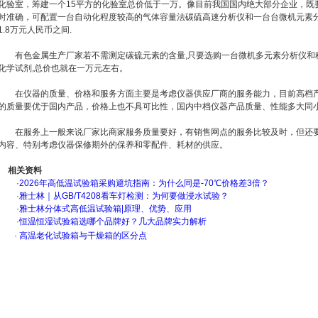
化验室，筹建一个15平方的化验室总价低于一万。像目前我国国内绝大部分企业，既
时准确，可配置一台自动化程度较高的气体容量法碳硫高速分析仪和一台台微机元素分
1.8万元人民币之间.
有色金属生产厂家若不需测定碳硫元素的含量,只要选购一台微机多元素分析仪和称
化学试剂,总价也就在一万元左右。
在仪器的质量、价格和服务方面主要是考虑仪器供应厂商的服务能力，目前高档产
的质量要优于国内产品，价格上也不具可比性，国内中档仪器产品质量、性能多大同
在服务上一般来说厂家比商家服务质量要好，有销售网点的服务比较及时，但还要
内容、特别考虑仪器保修期外的保养和零配件、耗材的供应。
相关资料
·
2026年高低温试验箱采购避坑指南：为什么同是-70℃价格差3倍？
·
雅士林｜从GB/T4208看车灯检测：为何要做浸水试验？
·
雅士林分体式高低温试验箱|原理、优势、应用
·
恒温恒湿试验箱选哪个品牌好？几大品牌实力解析
·
高温老化试验箱与干燥箱的区分点