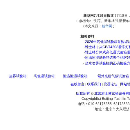
新华网7月19日报道
7月18
山体滑坡中失踪。新华社/法新新华
(本文来源：
新华网
)
相关资料
·
2026年高低温试验箱采购避
·
雅士林｜从GB/T4208看
·
雅士林分体式高低温试验箱|
·
恒温恒湿试验箱选哪个品牌
·
盐水喷雾试验机的正确检验
盐雾试验箱
高低温试验箱
恒温恒湿试验箱
紫外光耐气候试验箱
在线留言
|
联系我们
|
仪器论坛
|
网站
版权所有
©
北京雅士林试验设备有
Copyright(c) Beijing Yashilin 
电话：010-68176855 6817858
地址：北京市大兴经济