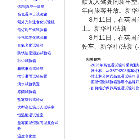
款无人驾驶的新车型
烘箱|真空干燥箱
年向旅客开放。新华
高低温冲击试验箱
8月11日，在英
紫外光加速老化试验机
上。新华社/法新
氙灯耐气候试验箱
8月11日，在英
换气式老化试验箱
臭氧老化试验箱
驶车。新华社/法新 
防锈油脂湿热试验箱
相关资料
砂尘试验箱
·
2026年高低温试验箱采购避
箱式淋雨试验箱
·
雅士林｜从GB/T4208看
摆管淋雨试验装置
·
雅士林分体式高低温试验箱|
·
恒温恒湿试验箱选哪个品牌
滴水试验装置
·
如何维护保养高低温试验箱仪
霉菌试验箱
盐雾腐蚀试验室
大型高低温步入试验室
恒温恒湿试验室
盐雾恒温恒湿高温复合试
验
温度老化室