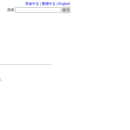
简体中文
|
繁體中文
|
English
搜索
服务中心
2026-8-8 星期六
港。