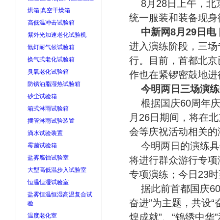
8月28日上午，北
烘箱|真空干燥箱
统一服装和装备现身街
高低温冲击试验箱
中新网8月29日电
紫外光加速老化试验机
进入演练阶段，三场
氙灯耐气候试验箱
行。目前，首都北京
换气式老化试验箱
臭氧老化试验箱
作也在紧锣密鼓地进
防锈油脂湿热试验箱
今明两日三场演练
砂尘试验箱
根据国庆60周年
箱式淋雨试验箱
月26日期间，将在
摆管淋雨试验装置
会等庆祝活动相关的
滴水试验装置
今明两日的演练具
霉菌试验箱
盐雾腐蚀试验室
将进行群众游行专项
大型高低温步入试验室
专项演练；今日23
恒温恒湿试验室
据此前首都国庆6
盐雾恒温恒湿高温复合试
奋进”为主题，共设“奋
验
煌成就”、“锦绣中华
温度老化室