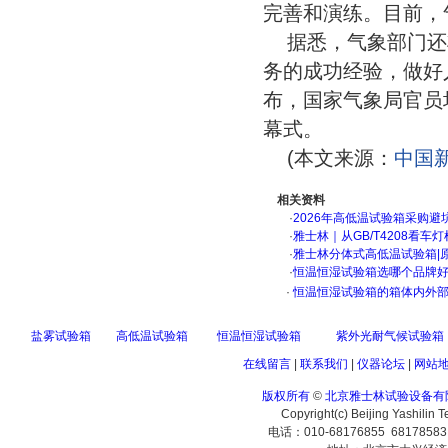
完善和演练。目前，
据悉，气象部门还
务的成功经验，做好
布，国家气象局官员
幕式。
(本文来源：
中国
相关资料
·
2026年高低温试验箱采购避
·
雅士林｜从GB/T4208看
·
雅士林分体式高低温试验箱|
·
恒温恒湿试验箱选哪个品牌
·
恒温恒湿试验箱的箱体内外
盐雾试验箱
高低温试验箱
恒温恒湿试验箱
紫外光耐气候试验箱
在线留言
|
联系我们
|
仪器论坛
|
网站
版权所有
©
北京雅士林试验设备有
Copyright(c) Beijing Yashilin 
电话：010-68176855 6817858