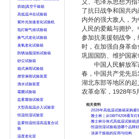
义、毛泽东思想为指
烘箱|真空干燥箱
了抗日战争和国共内
高低温冲击试验箱
内外的强大敌人，为
紫外光加速老化试验机
人民的爱戴与拥护。
氙灯耐气候试验箱
参加抗美援朝战争，
换气式老化试验箱
臭氧老化试验箱
时，在加强自身革命
防锈油脂湿热试验箱
巩固国防、维护国家
砂尘试验箱
中国人民解放军诞生于
箱式淋雨试验箱
春，中国共产党先后
摆管淋雨试验装置
湖北东部等地区的起
滴水试验装置
农革命军，1928年
霉菌试验箱
盐雾腐蚀试验室
相关资料
大型高低温步入试验室
·
2026年高低温试验箱采购避
恒温恒湿试验室
·
雅士林｜从GB/T4208看
·
雅士林分体式高低温试验箱|
盐雾恒温恒湿高温复合试
·
恒温恒湿试验箱选哪个品牌
验
·
淡谈干燥箱的应用与结构
温度老化室