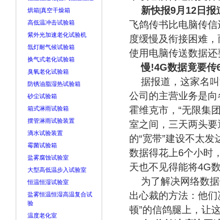
新快报9月12日报
烘箱|真空干燥箱
高低温冲击试验箱
飞鸽传书比电脑传信
紫外光加速老化试验机
度缓慢及衔接困难，
氙灯耐气候试验箱
使用电脑传送数据还
换气式老化试验箱
慢!4G数据竟要传
臭氧老化试验箱
据报道，这家名叫
防锈油脂湿热试验箱
公司的主营业务是向
砂尘试验箱
霍维克市，“无限集团
箱式淋雨试验箱
摆管淋雨试验装置
室之间，三天两头要
滴水试验装置
的“宽带”建设不太
霉菌试验箱
数据得花上6个小时
盐雾腐蚀试验室
天也不见得能将4G数
大型高低温步入试验室
为了解决网络数据
恒温恒湿试验室
出心裁的方法：他们
盐雾恒温恒湿高温复合试
验
顿”的信鸽腿上，让
温度老化室