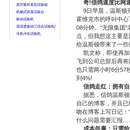
奇!信鸽速度比网
真空紫外老化试验箱
9日早晨，温斯顿
机械式跌落试验台
霍维克市的呼叫中心
振动试验机
温湿度振动三综合试验机/
08分钟。“无限集团
冷热冲击试验机
点，但我想这主要是
给温斯顿带来了一些
凯文称，即使再加
飞到公司总部后再将
也只需两小时6分5
到4%!
信鸽走红：拥有自
据悉，信鸽温斯顿如今
自己的博客，并且已
吻在博客上写日记：
什么问题需要汇报…
成本低廉：只需给