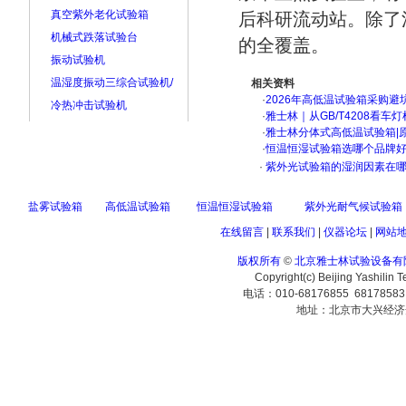
真空紫外老化试验箱
后科研流动站。除了
机械式跌落试验台
的全覆盖。
振动试验机
温湿度振动三综合试验机/
相关资料
·
2026年高低温试验箱采购避
冷热冲击试验机
·
雅士林｜从GB/T4208看
·
雅士林分体式高低温试验箱|
·
恒温恒湿试验箱选哪个品牌
·
紫外光试验箱的湿润因素在
盐雾试验箱
高低温试验箱
恒温恒湿试验箱
紫外光耐气候试验箱
在线留言
|
联系我们
|
仪器论坛
|
网站
版权所有
©
北京雅士林试验设备有
Copyright(c) Beijing Yashilin 
电话：010-68176855 6817858
地址：北京市大兴经济