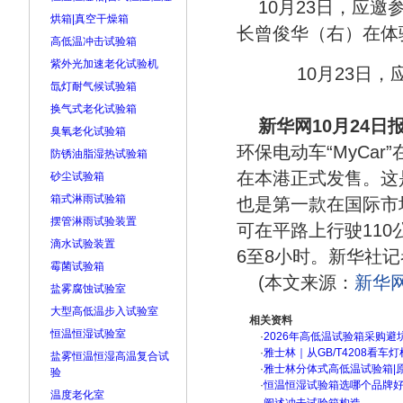
10月23日，应
烘箱|真空干燥箱
长曾俊华（右）在体
高低温冲击试验箱
紫外光加速老化试验机
10月23日
氙灯耐气候试验箱
换气式老化试验箱
新华网10月24日
臭氧老化试验箱
环保电动车“MyCa
防锈油脂湿热试验箱
在本港正式发售。这
砂尘试验箱
箱式淋雨试验箱
也是第一款在国际市
摆管淋雨试验装置
可在平路上行驶11
滴水试验装置
6至8小时。新华社记
霉菌试验箱
(本文来源：
新华
盐雾腐蚀试验室
大型高低温步入试验室
相关资料
恒温恒湿试验室
·
2026年高低温试验箱采购避
·
雅士林｜从GB/T4208看
盐雾恒温恒湿高温复合试
·
雅士林分体式高低温试验箱|
验
·
恒温恒湿试验箱选哪个品牌
温度老化室