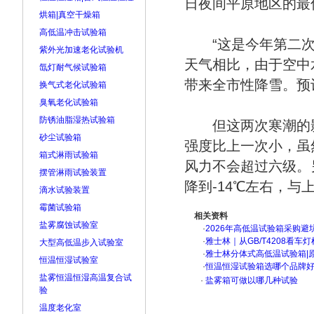
日夜间平原地区的最低
烘箱|真空干燥箱
高低温冲击试验箱
“这是今年第二次遭
紫外光加速老化试验机
天气相比，由于空中
氙灯耐气候试验箱
带来全市性降雪。预
换气式老化试验箱
臭氧老化试验箱
防锈油脂湿热试验箱
但这两次寒潮的影
砂尘试验箱
强度比上一次小，虽
箱式淋雨试验箱
风力不会超过六级。
摆管淋雨试验装置
降到-14℃左右，与
滴水试验装置
霉菌试验箱
相关资料
盐雾腐蚀试验室
·
2026年高低温试验箱采购避
·
雅士林｜从GB/T4208看
大型高低温步入试验室
·
雅士林分体式高低温试验箱|
恒温恒湿试验室
·
恒温恒湿试验箱选哪个品牌
盐雾恒温恒湿高温复合试
·
盐雾箱可做以哪几种试验
验
温度老化室