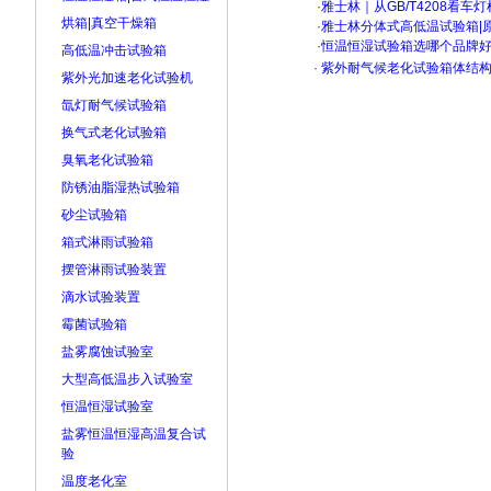
·
雅士林｜从GB/T4208看
烘箱|真空干燥箱
·
雅士林分体式高低温试验箱|
·
恒温恒湿试验箱选哪个品牌
高低温冲击试验箱
·
紫外耐气候老化试验箱体结
紫外光加速老化试验机
氙灯耐气候试验箱
换气式老化试验箱
臭氧老化试验箱
防锈油脂湿热试验箱
砂尘试验箱
箱式淋雨试验箱
摆管淋雨试验装置
滴水试验装置
霉菌试验箱
盐雾腐蚀试验室
大型高低温步入试验室
恒温恒湿试验室
盐雾恒温恒湿高温复合试
验
温度老化室