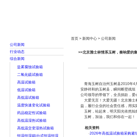
首页
走进雅士林
新闻中心
产品展示
首页 > 新闻中心 > 公司新闻
公司新闻
行业动态
>>北京雅士林情系玉树，奏响爱的
综合新闻
盐雾腐蚀试验箱
二氧化硫试验箱
高温试验箱
青海玉树自治州玉树县2010年4
安静祥和的玉树县，瞬间断壁残垣
低温试验箱
公司领导的带领下，全员捐款，爱心
高低温试验箱
大爱无言！大爱无疆！北京雅士林
温度快速变化试验箱
益，履行企业的社会责任感，用实
玉树，站起来，明天阳光依然灿
药品稳定性试验箱
玉树，加油，我们和你在一起！
高低温湿热试验箱
相关资料
高低温交变湿热试验箱
·
2026年高低温试验箱采购避
恒温恒湿箱|台式恒温恒湿