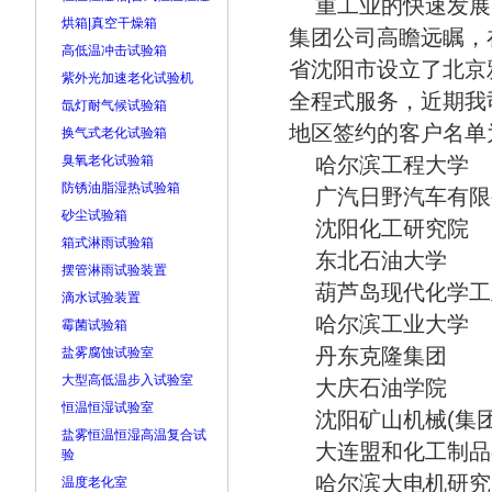
重工业的快速发展
烘箱|真空干燥箱
集团公司高瞻远瞩，
高低温冲击试验箱
省沈阳市设立了北京
紫外光加速老化试验机
全程式服务，近期我
氙灯耐气候试验箱
地区签约的客户名单
换气式老化试验箱
臭氧老化试验箱
哈尔滨工程大学
防锈油脂湿热试验箱
广汽日野汽车有限
砂尘试验箱
沈阳化工研究院
箱式淋雨试验箱
东北石油大学
摆管淋雨试验装置
葫芦岛现代化学工
滴水试验装置
哈尔滨工业大学
霉菌试验箱
丹东克隆集团
盐雾腐蚀试验室
大型高低温步入试验室
大庆石油学院
恒温恒湿试验室
沈阳矿山机械(集团
盐雾恒温恒湿高温复合试
大连盟和化工制品
验
哈尔滨大电机研究
温度老化室