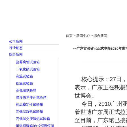
首页
走进雅士林
新闻中心
产品展示
首页 > 新闻中心 > 综合新闻
公司新闻
行业动态
>>广东官员称已正式申办2020年世
综合新闻
盐雾腐蚀试验箱
二氧化硫试验箱
高温试验箱
核心提示：27日，
低温试验箱
表示，广东正在积极
高低温试验箱
世博会。
温度快速变化试验箱
今日，2010广州
药品稳定性试验箱
着世博广东周正式拉
高低温湿热试验箱
高低温交变湿热试验箱
至目前，广东馆已接待
恒温恒湿箱|台式恒温恒湿