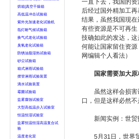
一直下去，我国的资
烘箱|真空干燥箱
后经过国外精加工再
高低温冲击试验箱
结果，虽然我国现在
紫外光加速老化试验机
有些资源是不可再生
氙灯耐气候试验箱
技确如此的发达，这
换气式老化试验箱
臭氧老化试验箱
何能让国家留住资源
防锈油脂湿热试验箱
网编辑个人看法）
砂尘试验箱
箱式淋雨试验箱
国家需要加大原
摆管淋雨试验装置
滴水试验装置
虽然这样会损害许
霉菌试验箱
口，但是这样必然不
盐雾腐蚀试验室
大型高低温步入试验室
恒温恒湿试验室
新闻实例：世贸报
盐雾恒温恒湿高温复合试
验
5月31日，世界贸
温度老化室