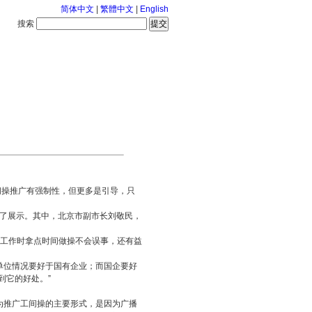
简体中文
|
繁體中文
|
English
搜索
服务中心
2026-8-7 星期五
操推广有强制性，但更多是引导，只
行了展示。其中，北京市副市长刘敬民，
工作时拿点时间做操不会误事，还有益
位情况要好于国有企业；而国企要好
到它的好处。”
推广工间操的主要形式，是因为广播