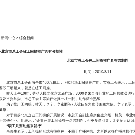
新闻中心
产品展示
成功案例
人才策略
> 新闻中心 > 综合新闻
>>北京市总工会称工间操推广具有强制性
北京市总工会称工间操推广具有强制性
时间：2010/8/11
北京市总工会面向全市400万职工，正式启动工间操推广周。市总工会表示，工间
要职工动起来，就是在练工间操。
昨天上午10时，劳动人民文化宫太庙广场，3000名来自各行业的工间操教员进
以及市委常委、市总工会主席梁伟做操一板一眼，动作标准熟练。
为了推广工间操，昨天，李宁、李素丽等7人被任命为宣传形象大使。李宁表示，
健康。
对于目前北京企业工间操的开展情况，市总工会副主席余俊生介绍，机关、事业单
于其他企业。他表示，“企业开展工间操有一点强制性，但更多是引导，让更多人认识
“职工只要动起来就行”
余俊生表示，工间操的形式有很多种，不限于广播体操。之所以选择广播体操作为