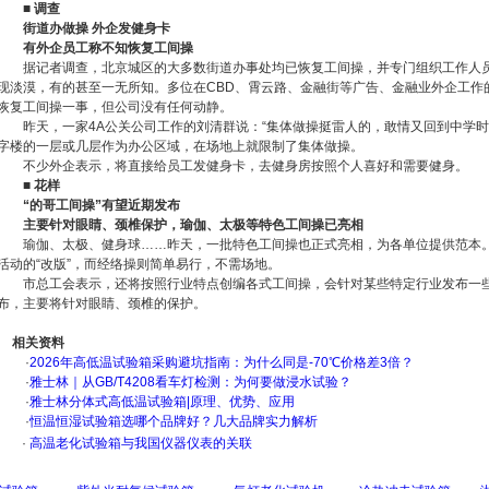
■ 调查
街道办做操 外企发健身卡
有外企员工称不知恢复工间操
据记者调查，北京城区的大多数街道办事处均已恢复工间操，并专门组织工作人员
现淡漠，有的甚至一无所知。多位在CBD、霄云路、金融街等广告、金融业外企工作
恢复工间操一事，但公司没有任何动静。
昨天，一家4A公关公司工作的刘清群说：“集体做操挺雷人的，敢情又回到中学时
字楼的一层或几层作为办公区域，在场地上就限制了集体做操。
不少外企表示，将直接给员工发健身卡，去健身房按照个人喜好和需要健身。
■ 花样
“的哥工间操”有望近期发布
主要针对眼睛、颈椎保护，瑜伽、太极等特色工间操已亮相
瑜伽、太极、健身球……昨天，一批特色工间操也正式亮相，为各单位提供范本。
活动的“改版”，而经络操则简单易行，不需场地。
市总工会表示，还将按照行业特点创编各式工间操，会针对某些特定行业发布一些操
布，主要将针对眼睛、颈椎的保护。
相关资料
·
2026年高低温试验箱采购避坑指南：为什么同是-70℃价格差3倍？
·
雅士林｜从GB/T4208看车灯检测：为何要做浸水试验？
·
雅士林分体式高低温试验箱|原理、优势、应用
·
恒温恒湿试验箱选哪个品牌好？几大品牌实力解析
·
高温老化试验箱与我国仪器仪表的关联