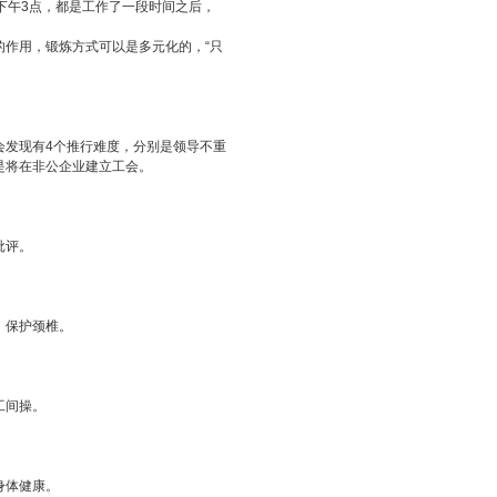
下午3点，都是工作了一段时间之后，
作用，锻炼方式可以是多元化的，“只
发现有4个推行难度，分别是领导不重
是将在非公企业建立工会。
批评。
、保护颈椎。
工间操。
身体健康。