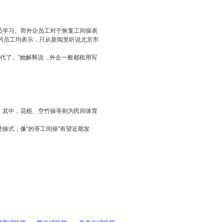
学习。而外企员工对于恢复工间操表
的员工均表示，只从新闻里听说北京市
代了。”她解释说，外企一般都租用写
其中，花棍、空竹操等则为民间体育
式，像“的哥工间操”有望近期发