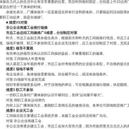
体操在几代人的生活中占有非常重要的位置。而且时间相对固定，分别是上午10点和
最适合舒活一下身体的时候。
余俊生表示，广播体操不一定是最适合所有行业和群体的，只要能起到活动筋骨的
要职工动起来，就是在做操”。
■ 难度VS对策
非公企业将建工会推行做操
市总工会总结工间操推广4难度，分别制定对策
昨天，市总工会副主席余俊生表示，根据前天和昨天的工间操推行情况，市总工会
视、场地不够用、职工不参加和无工会企业无法推行，总工会分别制定了对策，尤其
难度1 领导不重视
有些单位的领导没有认识到工间操的益处，不够重视职工的健康。
对策 工间操纳入年度考核
纳入基层工会年底的考评，市总工会对考核优秀的企业提出表彰，不合格的提出
难度2 场地不够用
有企业表示，集体做操需要场地。但在楼宇办公，就没有操场条件。
对策 白领操可在桌前完成
组织专家创编更多品种，对于没场地的单位，可在电脑桌前做白领操，休息眼睛
难度3 职工不参加
一些职工自身对广播体操的认识不够到位，觉得“运动量不够大”。
对策 用职工喜欢运动替代
内容上以广播体操为主，兼顾职工喜闻乐见的健身活动。各单位可因地制宜推广
难度4 企业无工会
工间操目前主要通过工会系统开展，未建工会企业尚没有推广办法。
对策 非公企业将建工会
非公企业将逐步建立工会，市总工会加大宣传力度，因为市政府更关注北京人的