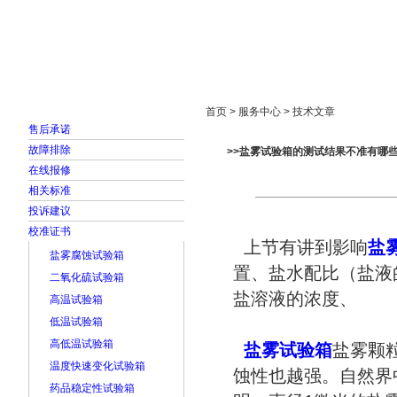
首页
走进雅士林
新闻中心
产品展示
首页 > 服务中心 > 技术文章
售后承诺
故障排除
>>盐雾试验箱的测试结果不准有哪些
在线报修
相关标准
投诉建议
校准证书
上节有讲到影响
盐
盐雾腐蚀试验箱
置、盐水配比（盐液
二氧化硫试验箱
盐溶液的浓度、
高温试验箱
低温试验箱
高低温试验箱
盐雾试验箱
盐雾颗
温度快速变化试验箱
蚀性也越强。自然界
药品稳定性试验箱