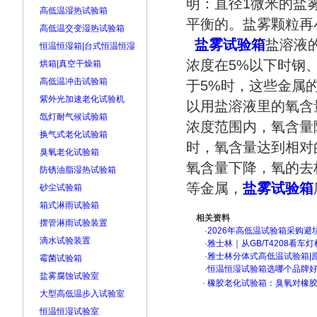
明：直径1微米的盐
高低温湿热试验箱
平衡的。盐雾颗粒再
高低温交变湿热试验箱
盐雾试验箱
盐溶液
恒温恒湿箱|台式恒温恒湿
浓度在5%以下时钢
烘箱|真空干燥箱
高低温冲击试验箱
于5%时，这些金属
紫外光加速老化试验机
以用盐溶液里的氧含
氙灯耐气候试验箱
浓度范围内，氧含量
换气式老化试验箱
时，氧含量达到相对
臭氧老化试验箱
氧含量下降，氧的去
防锈油脂湿热试验箱
等金属，
盐雾试验箱
砂尘试验箱
箱式淋雨试验箱
相关资料
摆管淋雨试验装置
·
2026年高低温试验箱采购避
滴水试验装置
·
雅士林｜从GB/T4208看
·
雅士林分体式高低温试验箱|
霉菌试验箱
·
恒温恒湿试验箱选哪个品牌
盐雾腐蚀试验室
·
橡胶老化试验箱：臭氧对橡胶
大型高低温步入试验室
恒温恒湿试验室