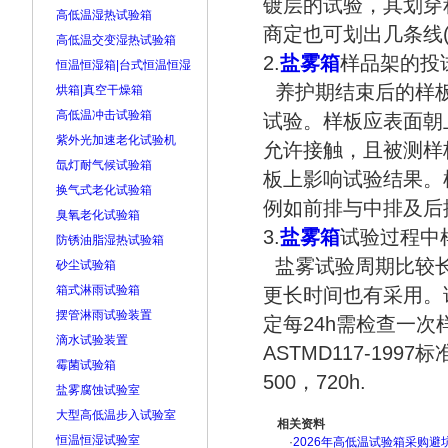
镀层的试验，其划穿
高低温湿热试验箱
商定也可划出几条线
高低温交变湿热试验箱
2.
盐雾箱
样品架的投
恒温恒湿箱|台式恒温恒湿
养护期结束后的样板
烘箱|真空干燥箱
高低温冲击试验箱
试验。样板应表面朝
紫外光加速老化试验机
允许接触，且被测样
氙灯耐气候试验箱
板上影响试验结果。
换气式老化试验箱
例如前排与中排及后
臭氧老化试验箱
3.
盐雾箱
试验过程中
防锈油脂湿热试验箱
盐雾试验周期比较长，一
砂尘试验箱
箱式淋雨试验箱
更长时间也有采用。
摆管淋雨试验装置
定每24h需检查一次
滴水试验装置
ASTMD117-199
霉菌试验箱
500，720h.
盐雾腐蚀试验室
大型高低温步入试验室
相关资料
恒温恒湿试验室
·
2026年高低温试验箱采购避