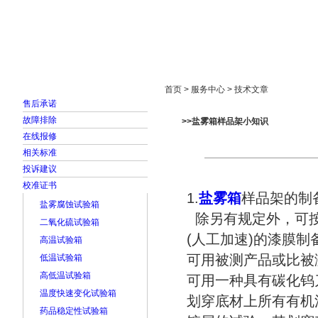
首页
走进雅士林
新闻中心
产品展示
首页 > 服务中心 > 技术文章
售后承诺
故障排除
>>盐雾箱样品架小知识
在线报修
相关标准
投诉建议
校准证书
1.
盐雾箱
样品架的制
盐雾腐蚀试验箱
除另有规定外，可按G
二氧化硫试验箱
(人工加速)的漆膜
高温试验箱
可用被测产品或比被
低温试验箱
高低温试验箱
可用一种具有碳化钨
温度快速变化试验箱
划穿底材上所有有机
药品稳定性试验箱