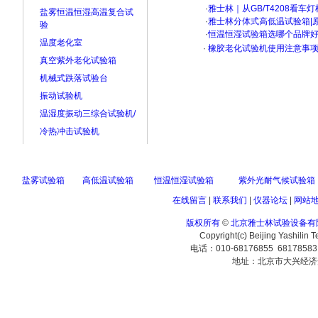
·
雅士林｜从GB/T4208看
盐雾恒温恒湿高温复合试
·
雅士林分体式高低温试验箱|
验
·
恒温恒湿试验箱选哪个品牌
温度老化室
·
橡胶老化试验机使用注意事
真空紫外老化试验箱
机械式跌落试验台
振动试验机
温湿度振动三综合试验机/
冷热冲击试验机
盐雾试验箱
高低温试验箱
恒温恒湿试验箱
紫外光耐气候试验箱
在线留言
|
联系我们
|
仪器论坛
|
网站
版权所有
©
北京雅士林试验设备有
Copyright(c) Beijing Yashilin 
电话：010-68176855 6817858
地址：北京市大兴经济