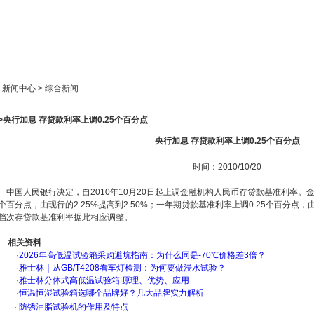
新闻中心
产品展示
成功案例
人才策略
> 新闻中心 > 综合新闻
>央行加息 存贷款利率上调0.25个百分点
央行加息 存贷款利率上调0.25个百分点
时间：2010/10/20
中国人民银行决定，自2010年10月20日起上调金融机构人民币存贷款基准利率。金
个百分点，由现行的2.25%提高到2.50%；一年期贷款基准利率上调0.25个百分点，由
档次存贷款基准利率据此相应调整。
相关资料
·
2026年高低温试验箱采购避坑指南：为什么同是-70℃价格差3倍？
·
雅士林｜从GB/T4208看车灯检测：为何要做浸水试验？
·
雅士林分体式高低温试验箱|原理、优势、应用
·
恒温恒湿试验箱选哪个品牌好？几大品牌实力解析
·
防锈油脂试验机的作用及特点