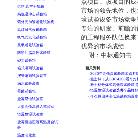
点项目。该项目的成
烘箱|真空干燥箱
市场的领先地位，也
高低温冲击试验箱
境试验设备市场竞争
紫外光加速老化试验机
专注的研发、前瞻的
氙灯耐气候试验箱
的工程服务队伍换来
换气式老化试验箱
臭氧老化试验箱
优异的市场成绩。
防锈油脂湿热试验箱
附：中标通知书
砂尘试验箱
箱式淋雨试验箱
相关资料
·
2026年高低温试验箱采购避
摆管淋雨试验装置
·
雅士林｜从GB/T4208看
滴水试验装置
·
雅士林分体式高低温试验箱|
·
恒温恒湿试验箱选哪个品牌
霉菌试验箱
·
什么原因使高低温试验箱温度
盐雾腐蚀试验室
大型高低温步入试验室
恒温恒湿试验室
盐雾恒温恒湿高温复合试
验
温度老化室