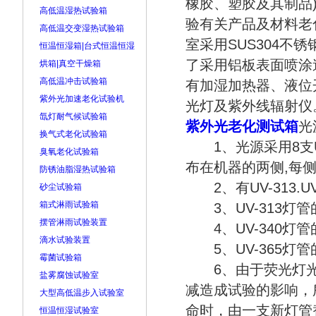
橡胶、塑胶及其制品
高低温湿热试验箱
验有关产品及材料老
高低温交变湿热试验箱
室采用SUS304
恒温恒湿箱|台式恒温恒湿
了采用铝板表面喷涂
烘箱|真空干燥箱
高低温冲击试验箱
有加湿加热器、液位
紫外光加速老化试验机
光灯及紫外线辐射仪
氙灯耐气候试验箱
紫外光老化测试箱
光
换气式老化试验箱
1、光源采用8支U
臭氧老化试验箱
布在机器的两侧,每侧
防锈油脂湿热试验箱
2、有UV-313.U
砂尘试验箱
箱式淋雨试验箱
3、UV-313灯管
摆管淋雨试验装置
4、UV-340灯管
滴水试验装置
5、UV-365灯管
霉菌试验箱
6、由于荧光灯光
盐雾腐蚀试验室
减造成试验的影响，
大型高低温步入试验室
命时，由一支新灯管
恒温恒湿试验室