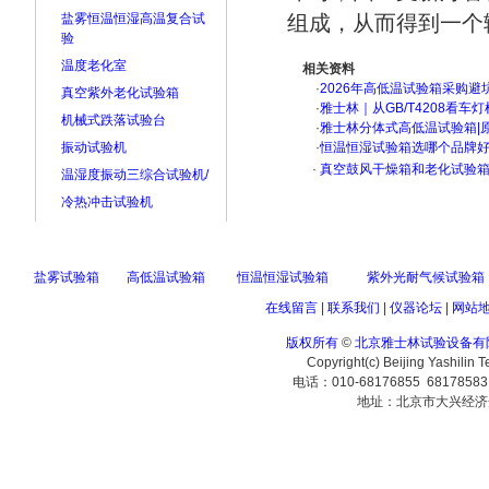
盐雾恒温恒湿高温复合试
组成，从而得到一个
验
温度老化室
相关资料
·
2026年高低温试验箱采购避
真空紫外老化试验箱
·
雅士林｜从GB/T4208看
机械式跌落试验台
·
雅士林分体式高低温试验箱|
振动试验机
·
恒温恒湿试验箱选哪个品牌
·
真空鼓风干燥箱和老化试验箱
温湿度振动三综合试验机/
冷热冲击试验机
盐雾试验箱
高低温试验箱
恒温恒湿试验箱
紫外光耐气候试验箱
在线留言
|
联系我们
|
仪器论坛
|
网站
版权所有
©
北京雅士林试验设备有
Copyright(c) Beijing Yashilin 
电话：010-68176855 6817858
地址：北京市大兴经济