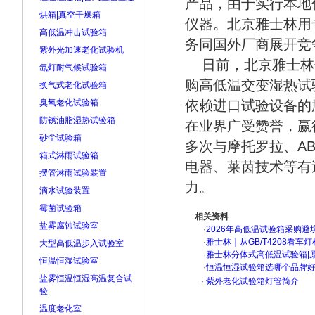
产品，由于实行本地
烘箱|真空干燥箱
仪器。北京雅士林用
高低温冲击试验箱
务同国外厂商展开竞
紫外光加速老化试验机
日前，北京雅士林
氙灯耐气候试验箱
购高低温交变湿热试
换气式老化试验箱
臭氧老化试验箱
依赖进口试验设备的
防锈油脂湿热试验箱
在业界广受赞誉，赢
砂尘试验箱
多次与摩托罗拉、A
箱式淋雨试验箱
电器、莱茵技术等有
摆管淋雨试验装置
力。
滴水试验装置
霉菌试验箱
相关资料
盐雾腐蚀试验室
·
2026年高低温试验箱采购避
·
雅士林｜从GB/T4208看
大型高低温步入试验室
·
雅士林分体式高低温试验箱|
恒温恒湿试验室
·
恒温恒湿试验箱选哪个品牌
盐雾恒温恒湿高温复合试
·
紫外老化试验箱灯管简介
验
温度老化室