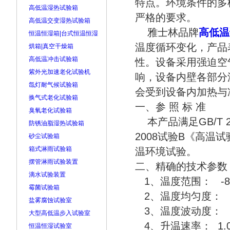
特点。环境条件的多
高低温湿热试验箱
严格的要求。
高低温交变湿热试验箱
雅士林品牌
高低温
恒温恒湿箱|台式恒温恒湿
温度循环变化，产品
烘箱|真空干燥箱
高低温冲击试验箱
性。设备采用强迫空
紫外光加速老化试验机
响，设备内壁各部分
氙灯耐气候试验箱
会受到设备内加热与
换气式老化试验箱
一、参 照 标 准
臭氧老化试验箱
本产品满足GB/T 242
防锈油脂湿热试验箱
2008试验B《高
砂尘试验箱
箱式淋雨试验箱
温环境试验。
摆管淋雨试验装置
二、精确的技术参数
滴水试验装置
1、温度范围： -80
霉菌试验箱
2、温度均匀度： 
盐雾腐蚀试验室
3、温度波动度： ±
大型高低温步入试验室
4、升温速率： 1.0℃
恒温恒湿试验室