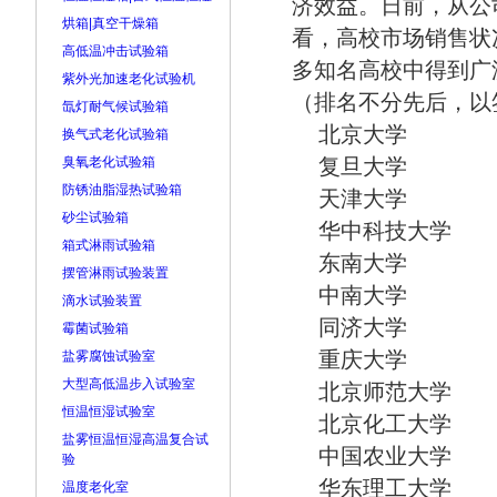
济效益。日前，从公
烘箱|真空干燥箱
看，高校市场销售状
高低温冲击试验箱
多知名高校中得到广
紫外光加速老化试验机
（排名不分先后，以
氙灯耐气候试验箱
北京大学 
换气式老化试验箱
臭氧老化试验箱
复旦大学 
防锈油脂湿热试验箱
天津大学 
砂尘试验箱
华中科技大学
箱式淋雨试验箱
东南大学 
摆管淋雨试验装置
中南大学 
滴水试验装置
同济大学 
霉菌试验箱
重庆
盐雾腐蚀试验室
大型高低温步入试验室
北京师范大
恒温恒湿试验室
北京化工大学 
盐雾恒温恒湿高温复合试
中国农业大学
验
华东理工大学 
温度老化室