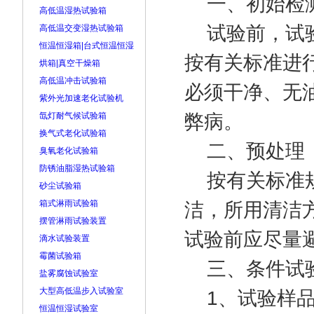
一、初始检
高低温湿热试验箱
试验前，试验
高低温交变湿热试验箱
恒温恒湿箱|台式恒温恒湿
按有关标准进
烘箱|真空干燥箱
高低温冲击试验箱
必须干净、无
紫外光加速老化试验机
氙灯耐气候试验箱
弊病。
换气式老化试验箱
二、预处理
臭氧老化试验箱
防锈油脂湿热试验箱
按有关标准规
砂尘试验箱
箱式淋雨试验箱
洁，所用清洁
摆管淋雨试验装置
试验前应尽量
滴水试验装置
霉菌试验箱
三、条件试
盐雾腐蚀试验室
大型高低温步入试验室
1、试验样品
恒温恒湿试验室