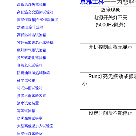
京雅士林
一一为您解
高低温湿热试验箱
故障现象
高低温交变湿热试验箱
电源开关灯不亮
恒温恒湿箱|台式恒温恒湿
(5000Hz
除外
)
烘箱|真空干燥箱
高低温冲击试验箱
紫外光加速老化试验机
开机控制面板无显示
氙灯耐气候试验箱
换气式老化试验箱
臭氧老化试验箱
防锈油脂湿热试验箱
Run
灯亮无振动或振
砂尘试验箱
小
箱式淋雨试验箱
摆管淋雨试验装置
滴水试验装置
霉菌试验箱
设定时间后不能停止
盐雾腐蚀试验室
大型高低温步入试验室
恒温恒湿试验室