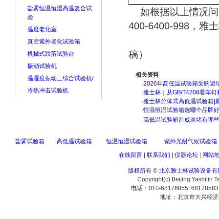
盐雾恒温恒湿高温复合试
如根据以上情况问
验
400-6400-99
温度老化室
真空紫外老化试验箱
稿）
机械式跌落试验台
振动试验机
相关资料
温湿度振动三综合试验机/
·
2026年高低温试验箱采购避
冷热冲击试验机
·
雅士林｜从GB/T4208看
·
雅士林分体式高低温试验箱|
·
恒温恒湿试验箱选哪个品牌
·
高低温试验箱造成冰堵有哪
盐雾试验箱
高低温试验箱
恒温恒湿试验箱
紫外光耐气候试验箱
在线留言
|
联系我们
|
仪器论坛
|
网站
版权所有
©
北京雅士林试验设备有
Copyright(c) Beijing Yashilin 
电话：010-68176855 6817858
地址：北京市大兴经济