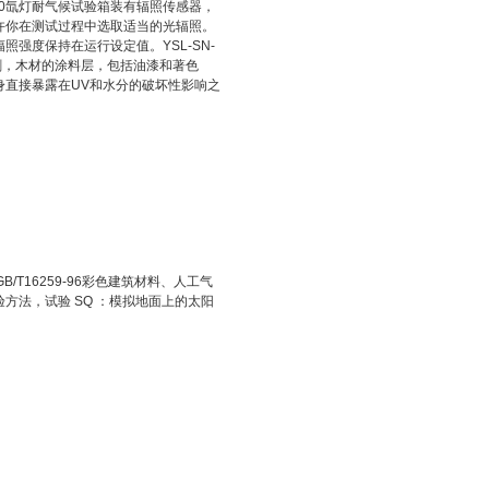
00氙灯耐气候试验箱装有辐照传感器，
许你在测试过程中选取适当的光辐照。
强度保持在运行设定值。YSL-SN-
刷，木材的涂料层，包括油漆和著色
直接暴露在UV和水分的破坏性影响之
/T16259-96彩色建筑材料、人工气
试验方法，试验 SQ ：模拟地面上的太阳