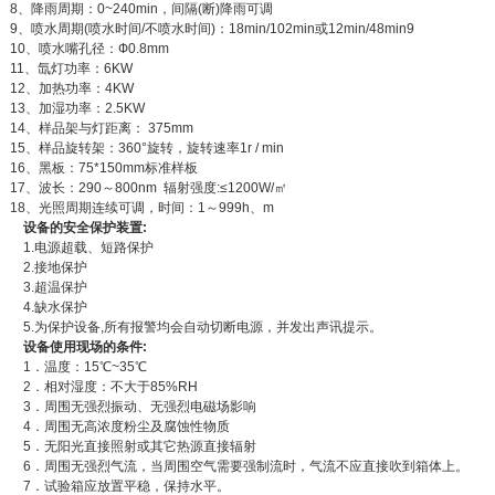
8、降雨周期：0~240min，间隔(断)降雨可调
9、喷水周期(喷水时间/不喷水时间)：18min/102min或12min/48min9
10、喷水嘴孔径：Ф0.8mm
11、氙灯功率：6KW
12、加热功率：4KW
13、加湿功率：2.5KW
14、样品架与灯距离： 375mm
15、样品旋转架：360°旋转，旋转速率1r / min
16、黑板：75*150mm标准样板
17、波长：290～800nm 辐射强度:≤1200W/㎡
18、光照周期连续可调，时间：1～999h、m
设备的安全保护装置:
1.电源超载、短路保护
2.接地保护
3.超温保护
4.缺水保护
5.为保护设备,所有报警均会自动切断电源，并发出声讯提示。
设备使用现场的条件:
1．温度：15℃~35℃
2．相对湿度：不大于85%RH
3．周围无强烈振动、无强烈电磁场影响
4．周围无高浓度粉尘及腐蚀性物质
5．无阳光直接照射或其它热源直接辐射
6．周围无强烈气流，当周围空气需要强制流时，气流不应直接吹到箱体上。
7．试验箱应放置平稳，保持水平。