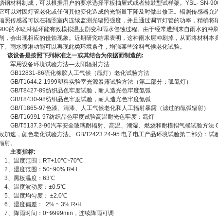
锈钢材料制成，可以根据用户的要求选择平板抽屉式或者转鼓型试样架。YSL- SN-9
它可以对因灯管老化或任何其他变化造成的光能量下降及时做出修正。辐照传感器允
辐照传感器可以在辐照室内连续监测光辐照强度，并且通过调节灯管的功率，精确将辐照
900的水喷淋循环能有效模拟温度剧变和雨水侵蚀过程。由于经常遭到来自雨水的冲
剂，会出现相应的侵蚀现象。近期研究结果表明，这种雨水层冲刷掉，从而将材料本身
下。雨水喷淋功能可以再现此类环境条件，增强某些涂料气候老化试验。
该设备是按照下列标准之一或其结合为依据而制造的:
军用设备环境试验方法—太阳辐射方法
GB12831-86硫化橡胶人工气候（氙灯）老化试验方法
GB/T1644.2-1999塑料实验室光源暴露试验方法（第二部分：弧氙灯）
GB/T8427-89纺织品色牢度试验，耐人造光色牢度氙弧
GB/T8430-98纺织品色牢度试验，耐人造光色牢度氙弧
GB/T1865-97色漆、清漆、人工气候老化和人工辐射暴露（滤过的氙弧辐射）
GB/T16991-97纺织品色牢度试验高温耐光色牢度：氙灯
GB/T5137.3-96汽车安全玻璃耐辐射、高温、潮湿、燃烧和耐模拟气候试验方法 GB
候加速，颜色老化试验方法。 GB/T2423.24-95 电子电工产品环境试验第二部分：
辐射。
主要指标:
1、温度范围：RT+10℃~70℃
2、湿度范围：50~90% R•H
3、黑板温度：63℃
4、温度波动度：±0.5℃
5、温度均匀度： ±2.0℃
6、湿度偏差： 2% ~ 3% R•H
7、降雨时间：0~9999min，连续降雨可调