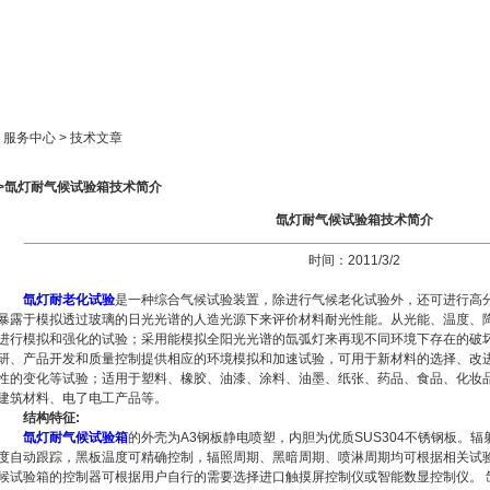
新闻中心
产品展示
成功案例
人才策略
> 服务中心 > 技术文章
>>氙灯耐气候试验箱技术简介
氙灯耐气候试验箱技术简介
时间：2011/3/2
氙灯耐老化试验
是一种综合气候试验装置，除进行气候老化试验外，还可进行高
暴露于模拟透过玻璃的日光光谱的人造光源下来评价材料耐光性能。从光能、温度、
进行模拟和强化的试验；采用能模拟全阳光光谱的氙弧灯来再现不同环境下存在的破
研、产品开发和质量控制提供相应的环境模拟和加速试验，可用于新材料的选择、改
性的变化等试验；适用于塑料、橡胶、油漆、涂料、油墨、纸张、药品、食品、化妆
建筑材料、电了电工产品等。
结构特征:
氙灯耐气候试验箱
的外壳为A3钢板静电喷塑，内胆为优质SUS304不锈钢板。
度自动跟踪，黑板温度可精确控制，辐照周期、黑暗周期、喷淋周期均可根据相关试
候试验箱的控制器可根据用户自行的需要选择进口触摸屏控制仪或智能数显控制仪。 