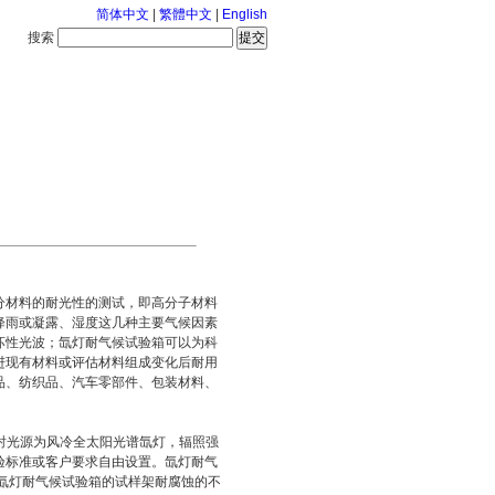
简体中文
|
繁體中文
|
English
搜索
服务中心
2026-8-7 星期五
分材料的耐光性的测试，即高分子材料
降雨或凝露、湿度这几种主要气候因素
坏性光波；氙灯耐气候试验箱可以为科
进现有材料或评估材料组成变化后耐用
品、纺织品、汽车零部件、包装材料、
辐射光源为风冷全太阳光谱氙灯，辐照强
验标准或客户要求自由设置。氙灯耐气
氙灯耐气候试验箱的试样架耐腐蚀的不