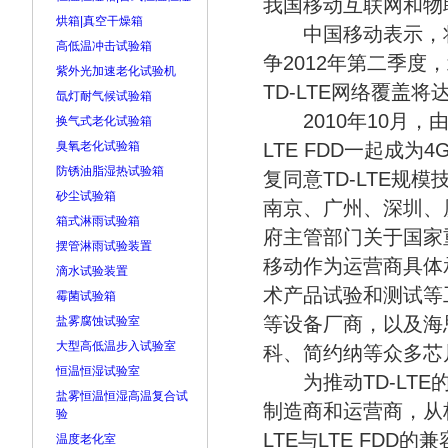
我国移动互联网和物
烘箱|真空干燥箱
中国移动表示，将在
高低温冲击试验箱
争2012年第二季
紫外光加速老化试验机
TD-LTE网络覆盖
氙灯耐气候试验箱
2010年10月，由
换气式老化试验箱
臭氧老化试验箱
LTE FDD一起成为
防锈油脂湿热试验箱
复同意TD-LTE规
砂尘试验箱
南京、广州、深圳、厦
箱式淋雨试验箱
府主管部门关于国家重
摆管淋雨试验装置
移动作为运营商具体承
滴水试验装置
术产品试验和测试等
霉菌试验箱
等设备厂商，以及海
盐雾腐蚀试验室
大型高低温步入试验室
科、简约纳等众多芯
恒温恒湿试验室
为推动TD-LTE
盐雾恒温恒湿高温复合试
制造商和运营商，从
验
LTE与LTE FDD
温度老化室