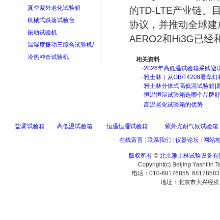
真空紫外老化试验箱
的TD-LTE产业链
机械式跌落试验台
协议，并推动全球建成
振动试验机
AERO2和Hi3G已
温湿度振动三综合试验机/
冷热冲击试验机
相关资料
·
2026年高低温试验箱采购避
·
雅士林｜从GB/T4208看
·
雅士林分体式高低温试验箱|
·
恒温恒湿试验箱选哪个品牌
·
高温老化试验箱的优势
盐雾试验箱
高低温试验箱
恒温恒湿试验箱
紫外光耐气候试验箱
在线留言
|
联系我们
|
仪器论坛
|
网站
版权所有
©
北京雅士林试验设备有
Copyright(c) Beijing Yashilin 
电话：010-68176855 6817858
地址：北京市大兴经济