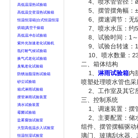
4、喷水管管径：ø
高低温湿热试验箱
5、摆管摆角幅：±45
高低温交变湿热试验箱
6、摆速调节：无
恒温恒湿箱|台式恒温恒湿
7、喷水水压：约50
烘箱|真空干燥箱
高低温冲击试验箱
8、试验时间：1～9
紫外光加速老化试验机
9、试验台转速：1～
氙灯耐气候试验箱
10、喷
换气式老化试验箱
二、箱体结构
臭氧老化试验箱
1、
淋雨试验箱
内
防锈油脂湿热试验箱
喷塑处理喷水管也采
砂尘试验箱
箱式淋雨试验箱
2、工作室及其它所
摆管淋雨试验装置
三、控制系统
滴水试验装置
1、调速装置：摆
霉菌试验箱
2、主要配置：储水
盐雾腐蚀试验室
组件、摆管摆幅驱动
大型高低温步入试验室
璃门、玻璃刮水器、
恒温恒湿试验室