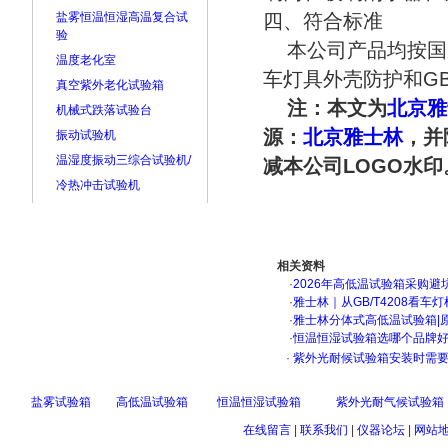
盐雾恒温恒湿高温复合试
四、符合标准
验
本公司产品均按国家标
温度老化室
车灯具外壳防护和GB
真空紫外老化试验箱
注：本文为
北京雅
机械式跌落试验台
源：
北京雅士林
，并
振动试验机
温湿度振动三综合试验机/
减本公司LOGO水印
冷热冲击试验机
相关资料
·
2026年高低温试验箱采购避
·
雅士林｜从GB/T4208看
·
雅士林分体式高低温试验箱|
·
恒温恒湿试验箱选哪个品牌
·
紫外光耐候试验箱安装时需要
盐雾试验箱
高低温试验箱
恒温恒湿试验箱
紫外光耐气候试验箱
在线留言
|
联系我们
|
仪器论坛
|
网站