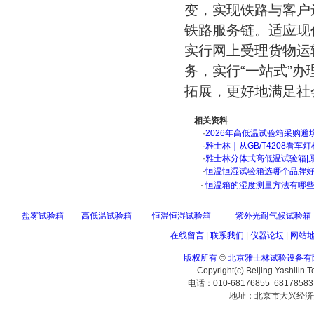
变，实现铁路与客户
铁路服务链。适应现
实行网上受理货物运
务，实行“一站式”办
拓展，更好地满足社
相关资料
·
2026年高低温试验箱采购避
·
雅士林｜从GB/T4208看
·
雅士林分体式高低温试验箱|
·
恒温恒湿试验箱选哪个品牌
·
恒温箱的湿度测量方法有哪
盐雾试验箱
高低温试验箱
恒温恒湿试验箱
紫外光耐气候试验箱
在线留言
|
联系我们
|
仪器论坛
|
网站
版权所有
©
北京雅士林试验设备有
Copyright(c) Beijing Yashilin 
电话：010-68176855 6817858
地址：北京市大兴经济