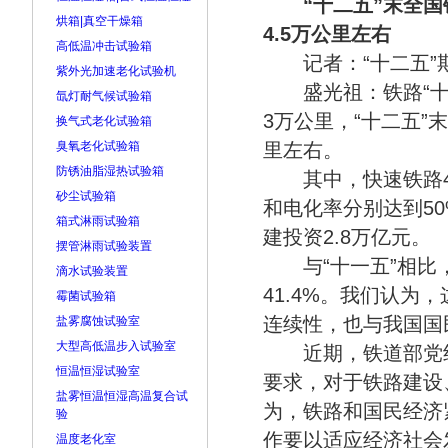
“十二五”末全
烘箱|真空干燥箱
4.5万公里左右
高低温冲击试验箱
记者：“十二五”期
紫外光加速老化试验机
盛光祖：铁路“十二
氙灯耐气候试验箱
3万公里，“十二五”
换气式老化试验箱
臭氧老化试验箱
里左右。
防锈油脂湿热试验箱
其中，快速铁路4.
砂尘试验箱
和电化率分别达到50
箱式淋雨试验箱
建投资2.8万亿元。
摆管淋雨试验装置
与“十一五”相比，
滴水试验装置
41.4%。我们认
霉菌试验箱
连续性，也与我国国
盐雾腐蚀试验室
大型高低温步入试验室
近期，铁道部党组在
恒温恒湿试验室
要求，对于铁路建设
盐雾恒温恒湿高温复合试
为，铁路和国民经济
验
作要以适应经济社会
温度老化室