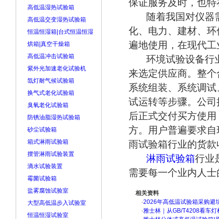
保证服务及时，也特
高低温湿热试验箱
随着我国对仪器需
高低温交变湿热试验箱
化、电力、建材、环
恒温恒湿箱|台式恒温恒湿
遍地使用，在现代工
烘箱|真空干燥箱
高低温冲击试验箱
环境试验设备行业
紫外光加速老化试验机
来选定供应商。整个
氙灯耐气候试验箱
系统组装、系统调试
换气式老化试验箱
试运转等步骤。公司
臭氧老化试验箱
后正式交付买方使用
防锈油脂湿热试验箱
方。用户普遍要求自
砂尘试验箱
箱式淋雨试验箱
雨试验箱行业的货款
摆管淋雨试验装置
淋雨试验箱
行业
滴水试验装置
需要每一个业内人士
霉菌试验箱
盐雾腐蚀试验室
相关资料
·
2026年高低温试验箱采购避
大型高低温步入试验室
·
雅士林｜从GB/T4208看
恒温恒湿试验室