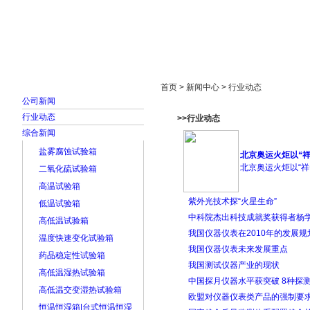
首页
走进雅士林
新闻中心
产品展示
首页 > 新闻中心 > 行业动态
公司新闻
行业动态
>>行业动态
综合新闻
盐雾腐蚀试验箱
北京奥运火炬以“
北京奥运火炬以“祥云
二氧化硫试验箱
高温试验箱
紫外光技术探“火星生命”
低温试验箱
中科院杰出科技成就奖获得者杨
高低温试验箱
我国仪器仪表在2010年的发展规
温度快速变化试验箱
我国仪器仪表未来发展重点
药品稳定性试验箱
我国测试仪器产业的现状
高低温湿热试验箱
中国探月仪器水平获突破 8种探
高低温交变湿热试验箱
欧盟对仪器仪表类产品的强制要求
恒温恒湿箱|台式恒温恒湿