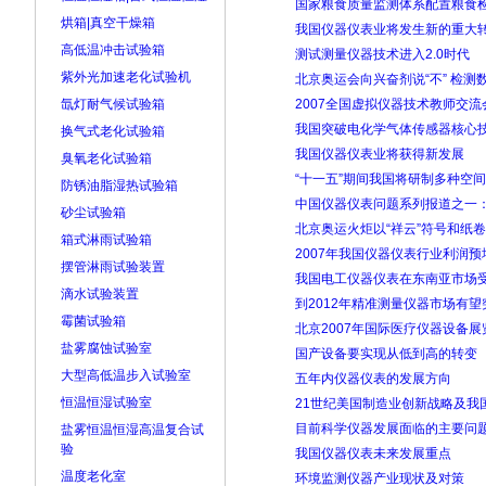
国家粮食质量监测体系配置粮食
烘箱|真空干燥箱
我国仪器仪表业将发生新的重大
高低温冲击试验箱
测试测量仪器技术进入2.0时代
紫外光加速老化试验机
北京奥运会向兴奋剂说“不” 检测
氙灯耐气候试验箱
2007全国虚拟仪器技术教师交流
我国突破电化学气体传感器核心
换气式老化试验箱
我国仪器仪表业将获得新发展
臭氧老化试验箱
“十一五”期间我国将研制多种空
防锈油脂湿热试验箱
中国仪器仪表问题系列报道之一：看
砂尘试验箱
北京奥运火炬以“祥云”符号和纸
箱式淋雨试验箱
2007年我国仪器仪表行业利润预
摆管淋雨试验装置
我国电工仪器仪表在东南亚市场
滴水试验装置
到2012年精准测量仪器市场有望
霉菌试验箱
北京2007年国际医疗仪器设备展
盐雾腐蚀试验室
国产设备要实现从低到高的转变
大型高低温步入试验室
五年内仪器仪表的发展方向
恒温恒湿试验室
21世纪美国制造业创新战略及我
目前科学仪器发展面临的主要问
盐雾恒温恒湿高温复合试
验
我国仪器仪表未来发展重点
温度老化室
环境监测仪器产业现状及对策